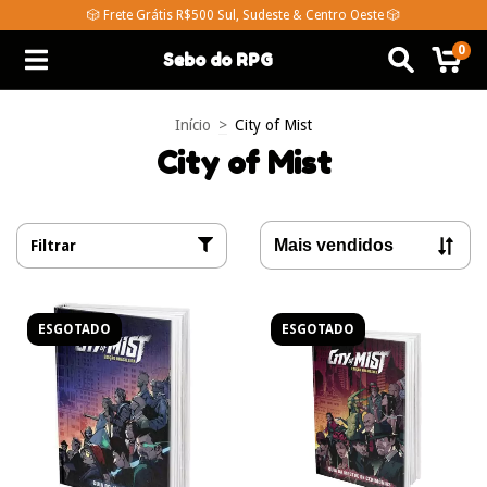
🎲 Frete Grátis R$500 Sul, Sudeste & Centro Oeste 🎲
0
Sebo do RPG
Início
>
City of Mist
City of Mist
Filtrar
ESGOTADO
ESGOTADO