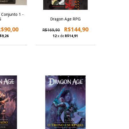
Conjunto 1 -
Dragon Age RPG
G
R$144,90
R$90,00
R$169,90
12
x de
R$14,91
$9,26