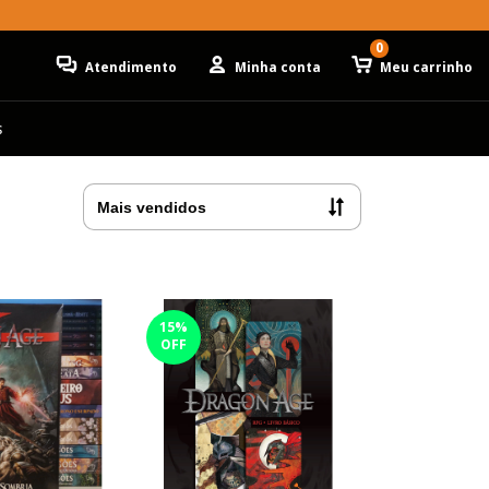
0
Atendimento
Minha conta
Meu carrinho
s
15
%
OFF