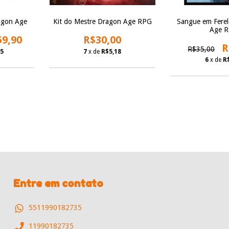
agon Age
Kit do Mestre Dragon Age RPG
Sangue em Ferel
Age 
59,90
R$30,00
R
R$35,00
45
7
x de
R$5,18
6
x de
R
Entre em contato
5511990182735
11990182735