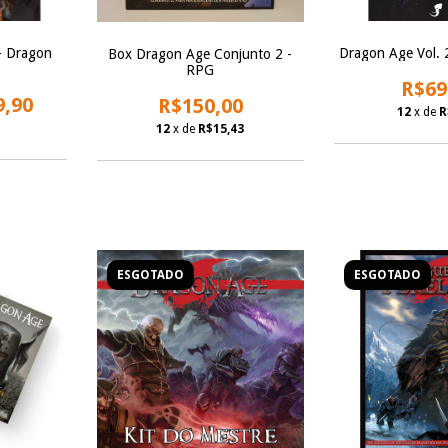
- Dragon
Dragon Age Vol. 
Box Dragon Age Conjunto 2 -
RPG
R$69
9,90
R$150,00
12
x de
R
12
x de
R$15,43
ESGOTADO
ESGOTADO