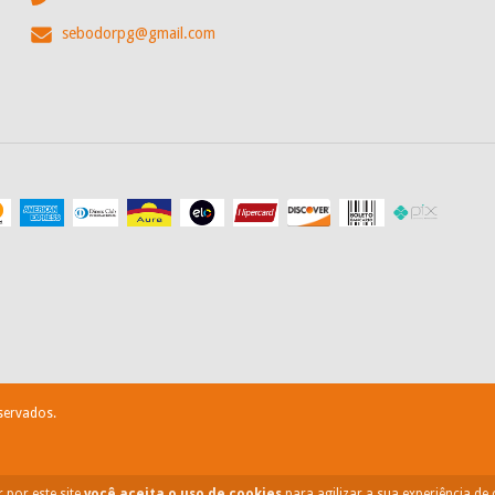
sebodorpg@gmail.com
servados.
 por este site
você aceita o uso de cookies
para agilizar a sua experiência de