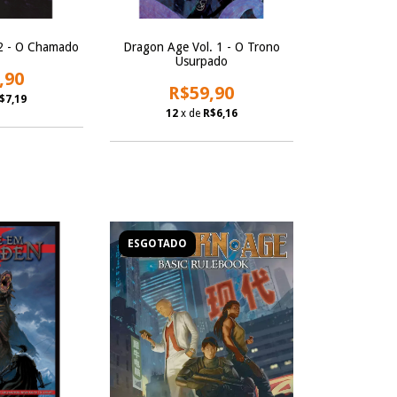
2 - O Chamado
Dragon Age Vol. 1 - O Trono
Usurpado
,90
R$59,90
$7,19
12
x de
R$6,16
ESGOTADO