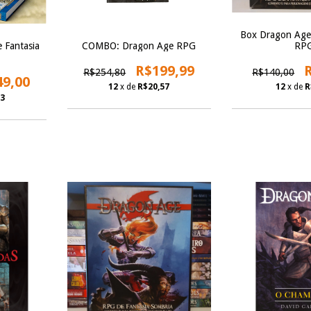
Box Dragon Age 
 Fantasia
COMBO: Dragon Age RPG
RP
R$199,99
R$254,80
R$140,00
49,00
12
x de
R$20,57
12
x de
R
33