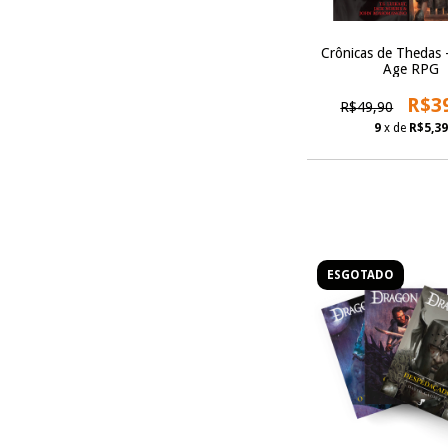
Crônicas de Thedas 
Age RPG
R$3
R$49,90
9
x de
R$5,39
ESGOTADO