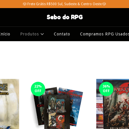
🎲 Frete Grátis R$500 Sul, Sudeste & Centro Oeste 🎲
Sebo do RPG
Início
Produtos
Contato
Compramos RPG Usado
22
%
36
%
OFF
OFF