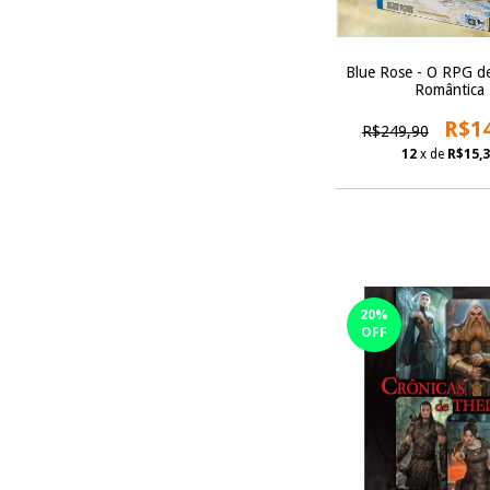
Blue Rose - O RPG de
Romântica
R$1
R$249,90
12
x de
R$15,
20
%
OFF