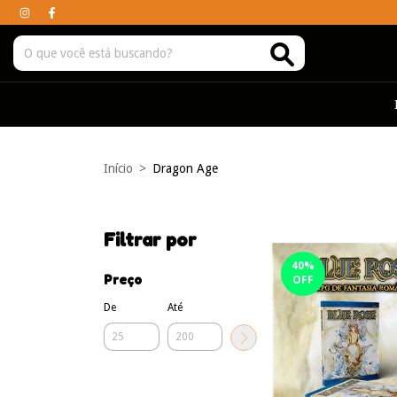
Início
>
Dragon Age
Filtrar por
40
%
Preço
OFF
De
Até