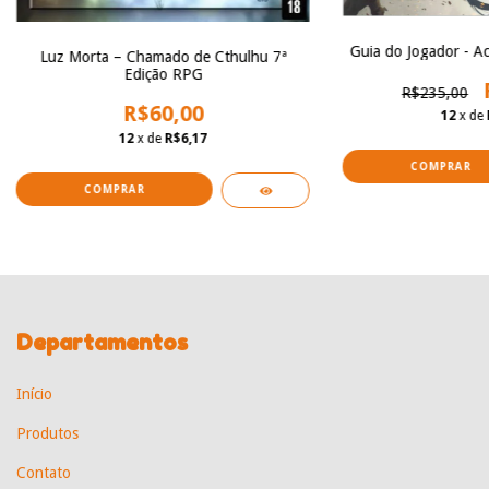
Guia do Jogador - A
Luz Morta – Chamado de Cthulhu 7ª
Edição RPG
R$235,00
R$60,00
12
x de
12
x de
R$6,17
Departamentos
Início
Produtos
Contato