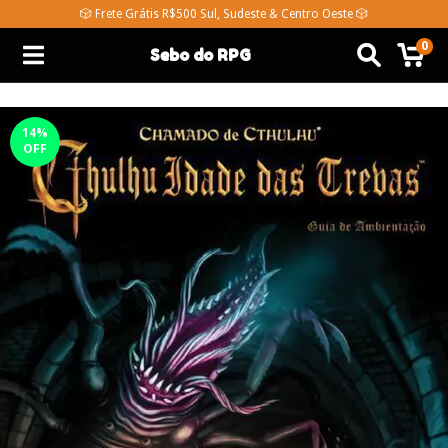
🎲 Frete Grátis R$500 Sul, Sudeste & Centro Oeste 🎲
0
Sebo do RPG
14
%
OFF