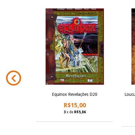
Parte 2 - D20
Equinox Revelações D20
Loucu
R$15,00
0
3
x de
R$5,86
6