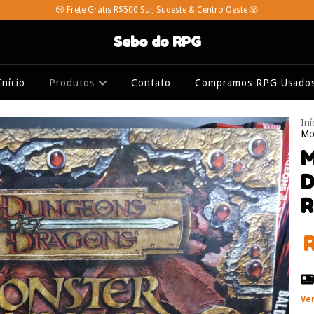
🎲 Frete Grátis R$500 Sul, Sudeste & Centro Oeste 🎲
Sebo do RPG
Início
Produtos
Contato
Compramos RPG Usado
Iní
Mo
M
D
R
Ve