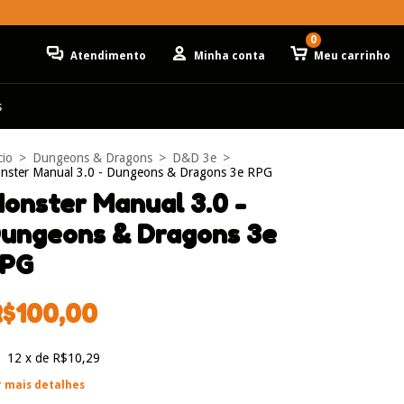
0
Atendimento
Minha conta
Meu carrinho
s
cio
>
Dungeons & Dragons
>
D&D 3e
>
nster Manual 3.0 - Dungeons & Dragons 3e RPG
onster Manual 3.0 -
ungeons & Dragons 3e
PG
R$100,00
12
x de
R$10,29
r mais detalhes