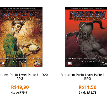
ra em Porto Livre: Parte 3 - D20
Morte em Porto Livre: Parte 1 
RPG
RPG
R$19,90
R$11,50
4
x de
R$5,91
2
x de
R$6,71