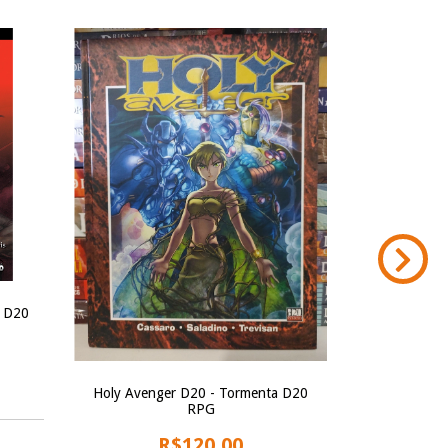
- D20
A Quintes
Dungeons &
Holy Avenger D20 - Tormenta D20
RPG
R$120,00